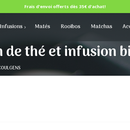
Frais d'envoi offerts dès 35€ d'achat!
Infusions
Matés
Rooibos
Matchas
Ac
n de thé et infusion
à COULGENS