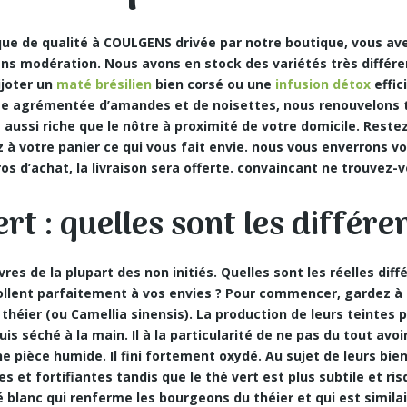
ique de qualité à COULGENS drivée par notre boutique, vous av
ns modération. Nous avons en stock des variétés très différe
ijoter un
maté brésilien
bien corsé ou une
infusion détox
effic
te agrémentée d’amandes et de noisettes, nous renouvelons tr
ussi riche que le nôtre à proximité de votre domicile. Restez 
z à votre panier ce qui vous fait envie. nous vous enverrons
os d’achat, la livraison sera offerte. convaincant ne trouvez-
rt : quelles sont les différe
èvres de la plupart des non initiés. Quelles sont les réelles dif
collent parfaitement à vos envies ? Pour commencer, gardez à 
théier (ou Camellia sinensis). La production de leurs teintes 
is séché à la main. Il à la particularité de ne pas du tout avoi
 pièce humide. Il fini fortement oxydé. Au sujet de leurs bienf
tes
et fortifiantes tandis que le thé vert est plus subtile et r
blanc qui renferme les bourgeons du théier et qui est similair