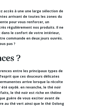
ez accès à une une large sélection de
ntes arrivant de toutes les zones du
iente pour vous renforcer, un
ès régulièrement nos produits. Il ne
dans le confort de votre intérieur,
 votre commande en
deux jours ouvrés.
vous pas ?
nces ?
férences entre les principaux types de
l’esprit que ces douceurs délicates
permanentes arrive lorsque la récolte
r été oxydé. en revanche, le thé noir
aits, le thé noir est riche en théine
isque guère de vous exciter avant de
e au thé vert ainsi que le thé Oolong