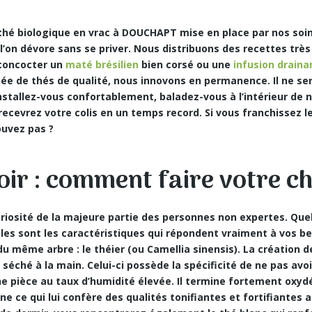
e thé biologique en vrac à DOUCHAPT mise en place par nos soi
l’on dévore sans se priver. Nous distribuons des recettes très
 concocter un
maté brésilien
bien corsé ou une
infusion draina
 de thés de qualité, nous innovons en permanence. Il ne sera
 installez-vous confortablement, baladez-vous à l’intérieur de 
 recevrez votre colis en
un temps record
. Si vous franchissez l
ouvez pas ?
oir : comment faire votre ch
curiosité de la majeure partie des personnes non expertes. Quel
lles sont les caractéristiques qui répondent vraiment à vos be
 même arbre : le théier (ou Camellia sinensis). La création de
 séché à la main. Celui-ci possède la spécificité de ne pas avoir
 pièce au taux d’humidité élevée. Il termine fortement oxydé.
ne ce qui lui confère des
qualités tonifiantes
et fortifiantes a