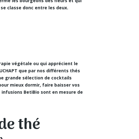
erme les bourgeons des fleurs et qui
 se classe donc entre les deux.
rapie végétale
ou qui apprécient le
OUCHAPT que par nos différents thés
e grande sélection de cocktails
pour mieux dormir, faire baisser vos
s infusions BetiBio sont en mesure de
 de thé