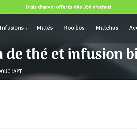
Frais d'envoi offerts dès 35€ d'achat!
Infusions
Matés
Rooibos
Matchas
Ac
n de thé et infusion
à DOUCHAPT