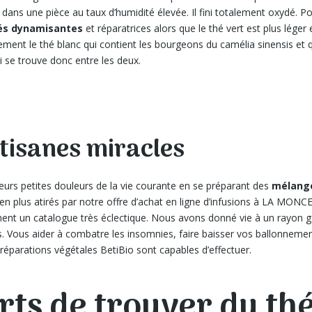
 dans une pièce au taux d’humidité élevée. Il fini totalement oxydé. Pou
tés dynamisantes
et réparatrices alors que le thé vert est plus lége
ment le thé blanc qui contient les bourgeons du camélia sinensis et q
 se trouve donc entre les deux.
tisanes miracles
urs petites douleurs de la vie courante en se préparant des
mélange
en plus atirés par notre offre d’achat en ligne d’infusions à LA MONC
ent un catalogue très éclectique. Nous avons donné vie à un rayon ga
nts. Vous aider à combatre les insomnies, faire baisser vos ballonnem
 préparations végétales BetiBio sont capables d’effectuer.
orts de trouver du t