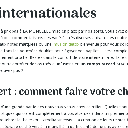
internationales
l à prix bas à LA MONCELLE mise en place par nos soins, vous avez ac
Nous commercialisons des variétés très diverses arrivant des quatre 
aux notes marquées ou une
infusion détox
bienvenue pour vous solidi
ttons les bouchées doubles pour égayer vos papilles. Il sera compl
nnement proche. Restez dans le confort de votre intérieur, allez faire 
 pourrez profiter de vos thés et infusions en
un temps record
. Si vo
trouvez pas ?
ert : comment faire votre ch
rêt d’une grande partie des nouveaux venus dans ce milieu. Quelles sont 
éristiques qui collent complètement à vos attentes ? dans un premier t
arbre : le théier (ou Camellia sinensis). La création de leurs teintes fi
 séchage du thé vert à la main. Il à la particularité de ne pas avoir 